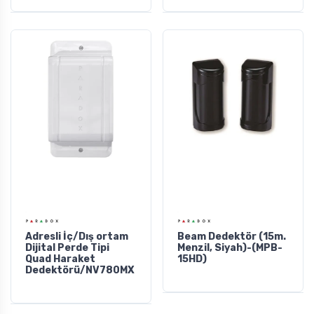
Adresli İç/Dış ortam
Beam Dedektör (15m.
Dijital Perde Tipi
Menzil, Siyah)-(MPB-
Quad Haraket
15HD)
Dedektörü/NV780MX