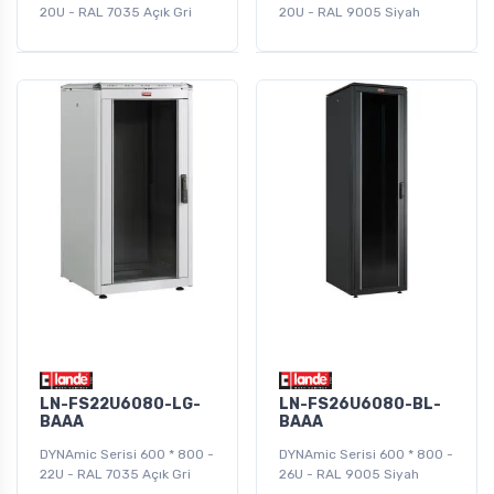
20U - RAL 7035 Açık Gri
20U - RAL 9005 Siyah
LN-FS22U6080-LG-
LN-FS26U6080-BL-
BAAA
BAAA
DYNAmic Serisi 600 * 800 -
DYNAmic Serisi 600 * 800 -
22U - RAL 7035 Açık Gri
26U - RAL 9005 Siyah