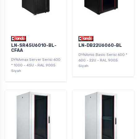
LN-SR45U6010-BL-
LN-DB22U6060-BL
CFAA
DYNAmic Basic Serisi 600 *
DYNAmax Server Serisi 600
600 - 22U - RAL 9005
* 1000 - 45U - RAL 9005
Siyah
Siyah