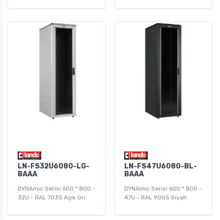
LN-FS32U6080-LG-
LN-FS47U6080-BL-
BAAA
BAAA
DYNAmic Serisi 600 * 800 -
DYNAmic Serisi 600 * 800 -
32U - RAL 7035 Açık Gri
47U - RAL 9005 Siyah