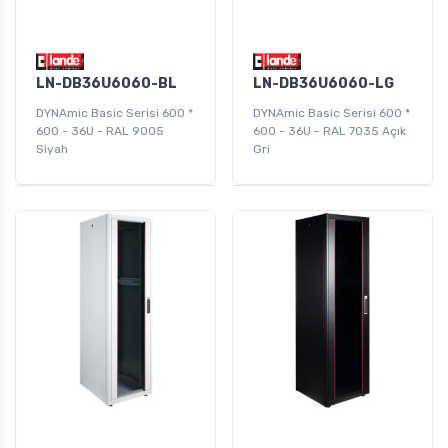
LN-DB36U6060-BL
LN-DB36U6060-LG
DYNAmic Basic Serisi 600 *
DYNAmic Basic Serisi 600 *
600 - 36U - RAL 9005
600 - 36U - RAL 7035 Açık
Siyah
Gri