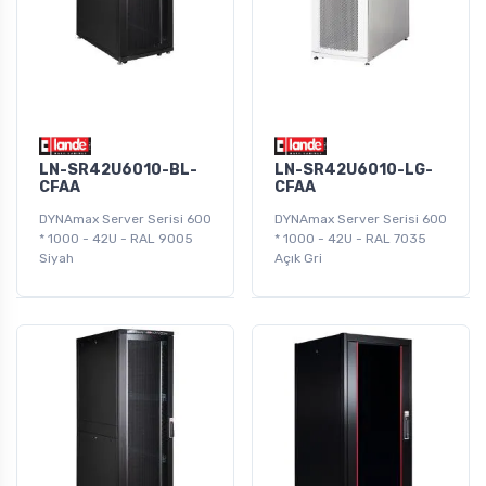
LN-SR42U6010-BL-
LN-SR42U6010-LG-
CFAA
CFAA
DYNAmax Server Serisi 600
DYNAmax Server Serisi 600
* 1000 - 42U - RAL 9005
* 1000 - 42U - RAL 7035
Siyah
Açık Gri