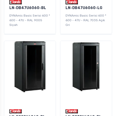
LN-DB47U6060-BL
LN-DB47U6060-LG
DYNAmic Basic Serisi 600 *
DYNAmic Basic Serisi 600 *
600 - 47U - RAL 9005
600 - 47U - RAL 7035 Açık
Siyah
Gri