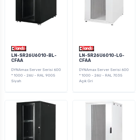
LN-SR26U6010-BL-
LN-SR26U6010-LG-
CFAA
CFAA
DYNAmax Server Serisi 600
DYNAmax Server Serisi 600
* 1000 - 26U - RAL 9005
* 1000 - 26U - RAL 7035
Siyah
Açık Gri