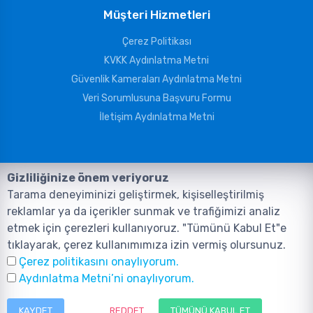
Müşteri Hizmetleri
Çerez Politikası
KVKK Aydınlatma Metni
Güvenlik Kameraları Aydınlatma Metni
Veri Sorumlusuna Başvuru Formu
İletişim Aydınlatma Metni
Gizliliğinize önem veriyoruz
Tarama deneyiminizi geliştirmek, kişiselleştirilmiş
reklamlar ya da içerikler sunmak ve trafiğimizi analiz
etmek için çerezleri kullanıyoruz. "Tümünü Kabul Et"e
tıklayarak, çerez kullanımımıza izin vermiş olursunuz.
©2026, Tüm Hakları ANIL TELEKOMÜNİKASYON GÜVENLİK VE BİLİŞİM
Çerez politikasını onaylıyorum.
SİSTEMLERİ SAN. TİC. LTD. ŞTİ. aittir.
Tasarım ve Yazılım:
AMERKEZ WEB
Aydınlatma Metni’ni onaylıyorum.
Tasarım Yazılım ve Teknoloji
KAYDET
REDDET
TÜMÜNÜ KABUL ET