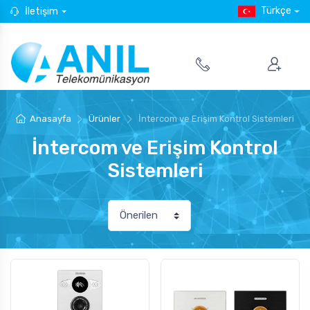
Türkçe
İletişim
Anasayfa
Ürünler
İntercom ve Erişim Kontrol Sistemleri
İntercom ve Erişim Kontrol
Sistemleri