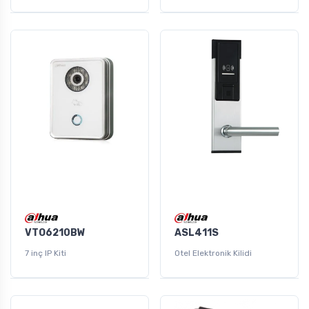
VTO6210BW
ASL411S
7 inç IP Kiti
Otel Elektronik Kilidi