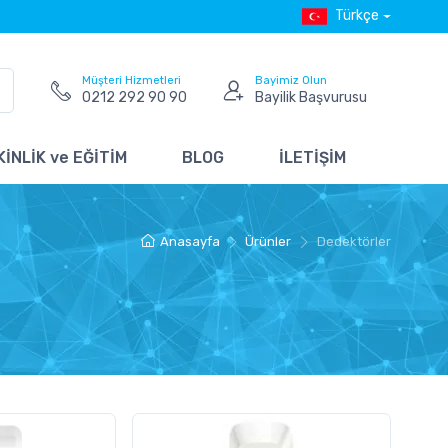
Türkçe
Müşteri Hizmetleri
Bayimiz Olun
0212 292 90 90
Bayilik Başvurusu
İNLİK ve EĞİTİM
BLOG
İLETİŞİM
Anasayfa
Ürünler
Dedektörler