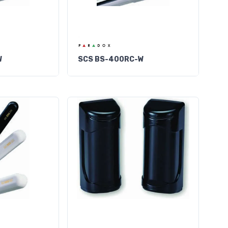
W
SCS BS-400RC-W