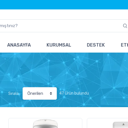
ANASAYFA
KURUMSAL
DESTEK
ETK
47 Ürün bulundu
Sırala :