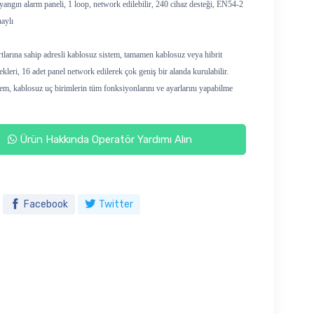
 yangın alarm paneli, 1 loop, network edilebilir, 240 cihaz desteği, EN54-2
aylı
larına sahip adresli kablosuz sistem, tamamen kablosuz veya hibrit
kleri, 16 adet panel network edilerek çok geniş bir alanda kurulabilir.
em, kablosuz uç birimlerin tüm fonksiyonlarını ve ayarlarını yapabilme
Ürün Hakkında Operatör Yardımı Alın
Facebook
Twitter