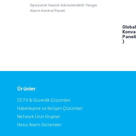
Opsiyonel Yazıcılı Adreslenebilir Yangın
Alarm Kontrol Paneli
Globa
Konva
Paneli
)
Ürünler
CCTV & Güvenlik Çözümleri
Haberleşme ve İletişim Çözümleri
Network Ürün Grupları
Hırsız Alarm Sistemleri