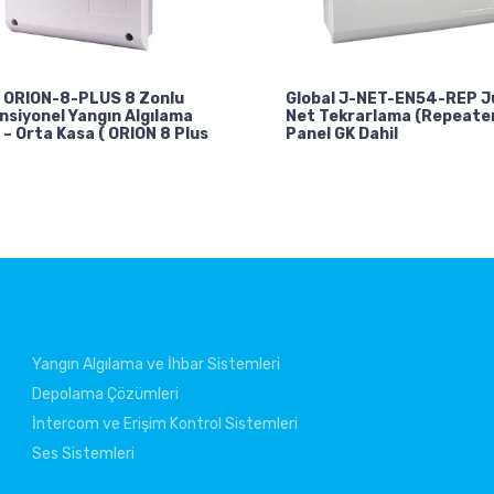
l ORION-8-PLUS 8 Zonlu
Global J-NET-EN54-REP J
nsiyonel Yangın Algılama
Net Tekrarlama (Repeate
 – Orta Kasa ( ORION 8 Plus
Panel GK Dahil
Yangın Algılama ve İhbar Sistemleri
Depolama Çözümleri
İntercom ve Erişim Kontrol Sistemleri
Ses Sistemleri