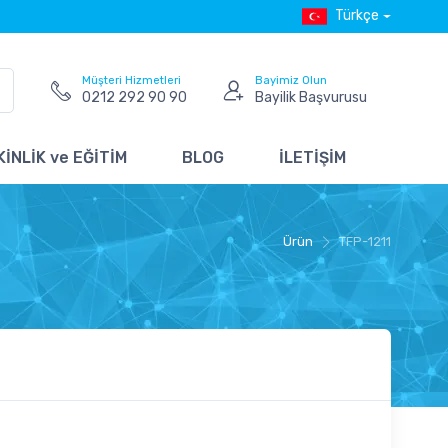
Türkçe
Müşteri Hizmetleri
Bayimiz Olun
0212 292 90 90
Bayilik Başvurusu
İNLİK ve EĞİTİM
BLOG
İLETİŞİM
Ürün
TFP-1211