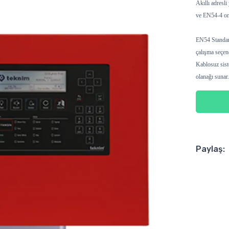
Akıllı adresli
ve EN54-4 on
EN54 Standart
çalışma seçene
Kablosuz sist
olanağı sunar.
Paylaş: