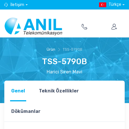
Türkçe
İletişim
Ürün
TSS-5790B
TSS-5790B
Harici Siren Mavi
Genel
Teknik Özellikler
Dökümanlar