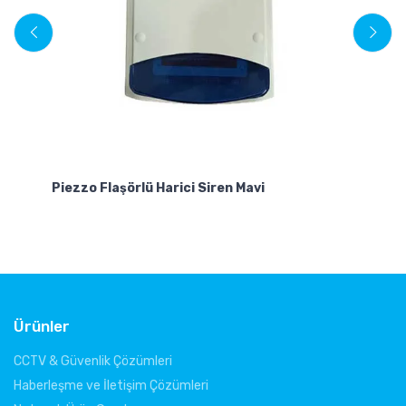
Piezzo Flaşörlü Harici Siren Mavi
Ho
Ürünler
CCTV & Güvenlik Çözümleri
Haberleşme ve İletişim Çözümleri