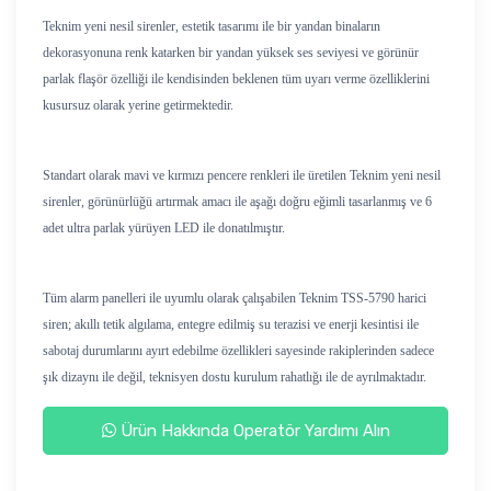
Teknim yeni nesil sirenler, estetik tasarımı ile bir yandan binaların
dekorasyonuna renk katarken bir yandan yüksek ses seviyesi ve görünür
parlak flaşör özelliği ile kendisinden beklenen tüm uyarı verme özelliklerini
kusursuz olarak yerine getirmektedir.
Standart olarak mavi ve kırmızı pencere renkleri ile üretilen Teknim yeni nesil
sirenler, görünürlüğü artırmak amacı ile aşağı doğru eğimli tasarlanmış ve 6
adet ultra parlak yürüyen LED ile donatılmıştır.
Tüm alarm panelleri ile uyumlu olarak çalışabilen Teknim TSS-5790 harici
siren; akıllı tetik algılama, entegre edilmiş su terazisi ve enerji kesintisi ile
sabotaj durumlarını ayırt edebilme özellikleri sayesinde rakiplerinden sadece
şık dizaynı ile değil, teknisyen dostu kurulum rahatlığı ile de ayrılmaktadır.
Ürün Hakkında Operatör Yardımı Alın