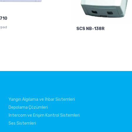
710
ypad
SCS NB-138R
Yangın Algılama ve İhbar Sistemleri
Depolama Çözümleri
İntercom ve Erişim Kontrol Sistemleri
Ses Sistemleri