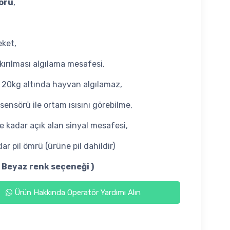
örü
,
,
ket,
ırılması algılama mesafesi,
20kg altında hayvan algılamaz,
ı sensörü ile ortam ısısını görebilme,
 kadar açık alan sinyal mesafesi,
dar pil ömrü (ürüne pil dahildir)
- Beyaz renk seçeneği )
Ürün Hakkında Operatör Yardımı Alın