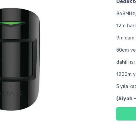
Dedekt
868MHz
12m hare
9m cam k
50cm ve 
dahili ıs
1200m ye
5 yıla ka
(Siyah 