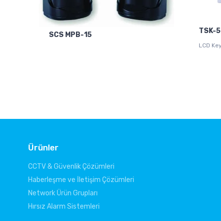
TSK-5
SCS MPB-15
LCD Ke
Ürünler
CCTV & Güvenlik Çözümleri
Haberleşme ve İletişim Çözümleri
Network Ürün Grupları
Hırsız Alarm Sistemleri