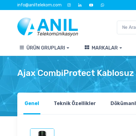
info@aniltelekom.com
ÜRÜN GRUPLARI
MARKALAR
Ajax CombiProtect Kablosuz 
Genel
Teknik Özellikler
Dökümanl