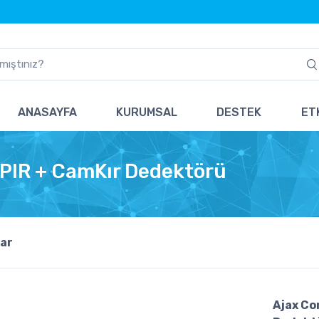
ANASAYFA
KURUMSAL
DESTEK
ETK
PIR + CamKır Dedektörü
ar
Ajax Co