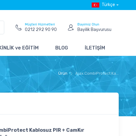
Türkçe
Müşteri Hizmetleri
Bayimiz Olun
0212 292 90 90
Bayilik Başvurusu
İNLİK ve EĞİTİM
BLOG
İLETİŞİM
Ürün
Ajax CombiProtect Ka...
mbiProtect Kablosuz PIR + CamKır