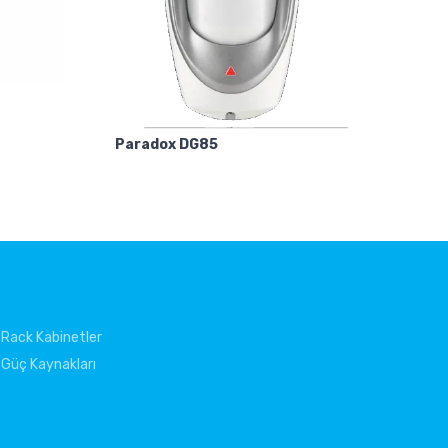
Paradox DG85
Rack Kabinetler
Güç Kaynakları