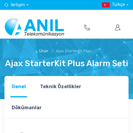
Türkçe
İletişim
Ürün
Ajax StarterKit Plus...
Ajax StarterKit Plus Alarm Seti
Genel
Teknik Özellikler
Dökümanlar