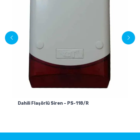
Pi
Dahili Flaşörlü Siren – PS-118/R