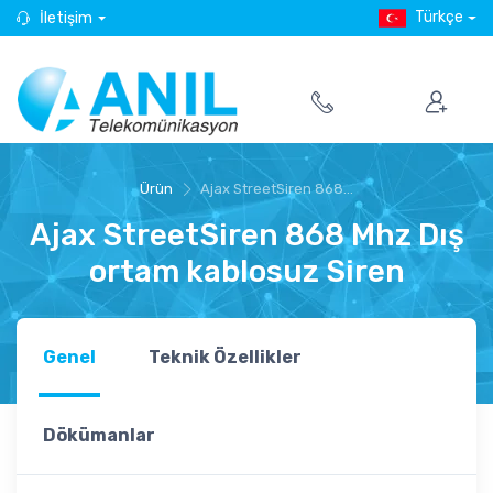
Türkçe
İletişim
Ürün
Ajax StreetSiren 868...
Ajax StreetSiren 868 Mhz Dış
ortam kablosuz Siren
Genel
Teknik Özellikler
Dökümanlar