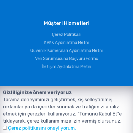
Müşteri Hizmetleri
Çerez Politikası
KVKK Aydınlatma Metni
Güvenlik Kameraları Aydınlatma Metni
Veri Sorumlusuna Başvuru Formu
İletişim Aydınlatma Metni
Gizliliğinize önem veriyoruz
Tarama deneyiminizi geliştirmek, kişiselleştirilmiş
reklamlar ya da içerikler sunmak ve trafiğimizi analiz
etmek için çerezleri kullanıyoruz. "Tümünü Kabul Et"e
tıklayarak, çerez kullanımımıza izin vermiş olursunuz.
©2026, Tüm Hakları ANIL TELEKOMÜNİKASYON GÜVENLİK VE BİLİŞİM
Çerez politikasını onaylıyorum.
SİSTEMLERİ SAN. TİC. LTD. ŞTİ. aittir.
Tasarım ve Yazılım:
AMERKEZ WEB