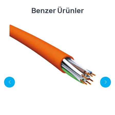
Benzer Ürünler
P
24