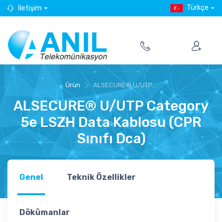
Türkçe
İletişim
Ürün
ALSECURE® U/UTP...
ALSECURE® U/UTP Category
5e LSZH Data Kablosu (CPR
Sınıfı Dca)
Genel
Teknik Özellikler
Dökümanlar