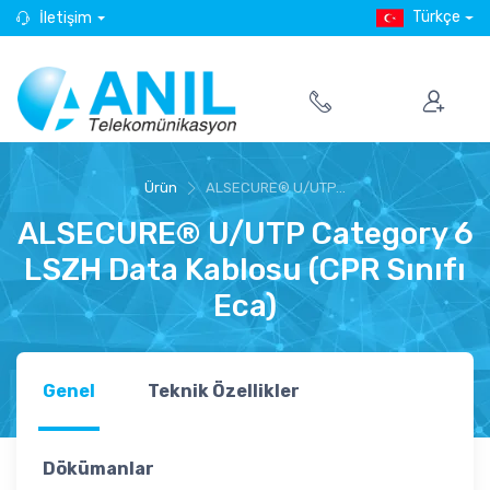
Türkçe
İletişim
Ürün
ALSECURE® U/UTP...
ALSECURE® U/UTP Category 6
LSZH Data Kablosu (CPR Sınıfı
Eca)
Genel
Teknik Özellikler
Dökümanlar