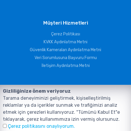
Müşteri Hizmetleri
Çerez Politikası
KVKK Aydınlatma Metni
Güvenlik Kameraları Aydınlatma Metni
Veri Sorumlusuna Başvuru Formu
İletişim Aydınlatma Metni
Gizliliğinize önem veriyoruz
Tarama deneyiminizi geliştirmek, kişiselleştirilmiş
reklamlar ya da içerikler sunmak ve trafiğimizi analiz
etmek için çerezleri kullanıyoruz. "Tümünü Kabul Et"e
tıklayarak, çerez kullanımımıza izin vermiş olursunuz.
©2026, Tüm Hakları ANIL TELEKOMÜNİKASYON GÜVENLİK VE BİLİŞİM
Çerez politikasını onaylıyorum.
SİSTEMLERİ SAN. TİC. LTD. ŞTİ. aittir.
Tasarım ve Yazılım:
AMERKEZ WEB