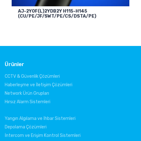
AJ-2YOF(L)2YDB2Y H115-H145
A
(CU/PE/JF/SWT/PE/CS/DSTA/PE)
(
Ürünler
CCTV & Güvenlik Çözümleri
Haberleşme ve İletişim Çözümleri
Network Ürün Grupları
Hırsız Alarm Sistemleri
Yangın Algılama ve İhbar Sistemleri
Depolama Çözümleri
İntercom ve Erişim Kontrol Sistemleri