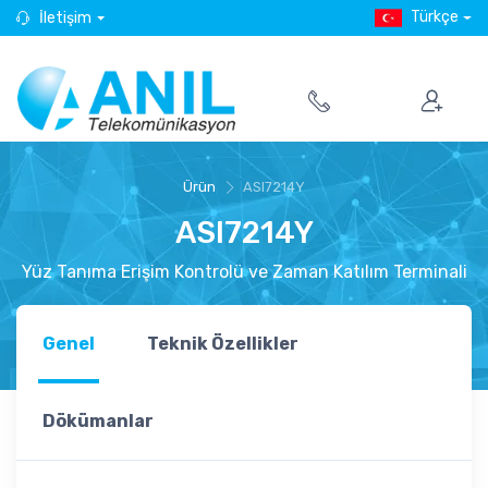
Türkçe
İletişim
Ürün
ASI7214Y
ASI7214Y
Yüz Tanıma Erişim Kontrolü ve Zaman Katılım Terminali
Genel
Teknik Özellikler
Dökümanlar