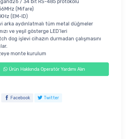
gand26 / 34 bit RS-485 protokolü
56MHz (Mifare)
KHz (EM-ID)
i arka aydınlatmalı tüm metal düğmeler
mızı ve yeşil gösterge LED’leri
ch dog işlevi cihazın durmadan çalışmasını
lar.
zeye monte kurulum
Ürün Hakkında Operatör Yardımı Alın
Facebook
Twitter