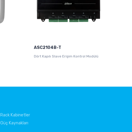
ASC2104B-T
Dört Kapılı Slave Erişim Kontrol Modülü
Rack Kabinetler
Güç Kaynakları