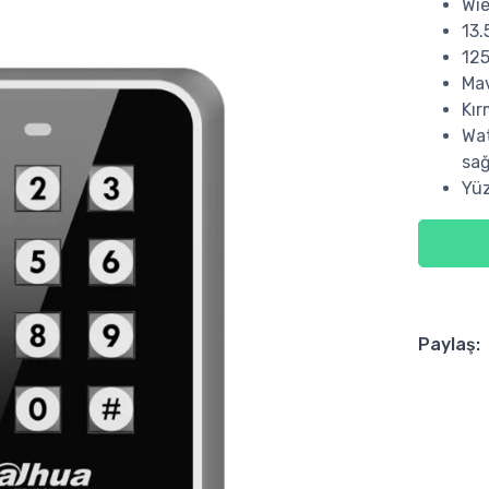
Wie
13.
125
Mav
Kır
Wat
sağ
Yü
Paylaş: