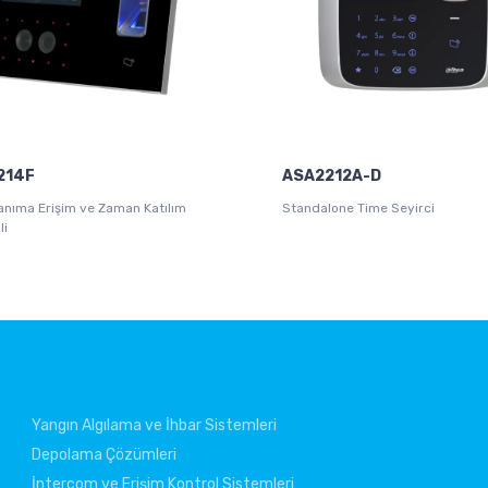
214F
ASA2212A-D
Tanıma Erişim ve Zaman Katılım
Standalone Time Seyirci
li
Yangın Algılama ve İhbar Sistemleri
Depolama Çözümleri
İntercom ve Erişim Kontrol Sistemleri