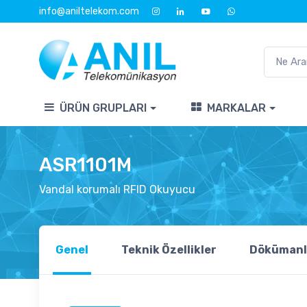
info@aniltelekom.com
ÜRÜN GRUPLARI
MARKALAR
ASR1101M
Vandal korumalı RFID Okuyucu
Genel
Teknik Özellikler
Dökümanl