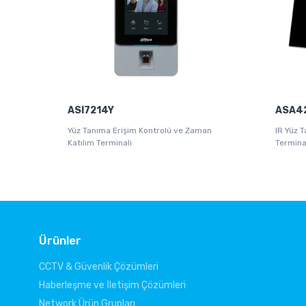
ASI7214Y
ASA4
Yüz Tanıma Erişim Kontrolü ve Zaman
IR Yüz 
Katılım Terminali
Termina
Ürünler
CCTV & Güvenlik Çözümleri
Haberleşme ve İletişim Çözümleri
Network Ürün Grupları