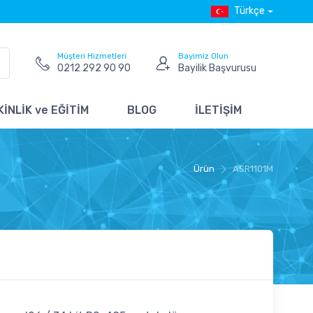
Türkçe
Müşteri Hizmetleri
Bayimiz Olun
0212 292 90 90
Bayilik Başvurusu
İNLİK ve EĞİTİM
BLOG
İLETİŞİM
Ürün
ASR1101M