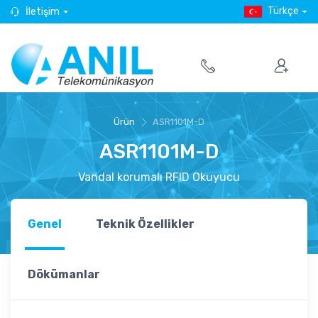
Türkçe
İletişim
Ürün
ASR1101M-D
ASR1101M-D
Vandal korumalı RFID Okuyucu
Genel
Teknik Özellikler
Dökümanlar