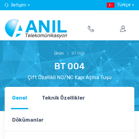
Türkçe
İletişim
Ürün
BT 004
BT 004
Çift Özellikli NO/NC Kapı Açma Tuşu
Genel
Teknik Özellikler
Dökümanlar