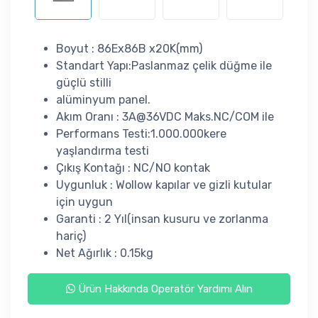
Boyut : 86Ex86B x20K(mm)
Standart Yapı:Paslanmaz çelik düğme ile
güçlü stilli
alüminyum panel.
Akım Oranı : 3A@36VDC Maks.NC/COM ile
Performans Testi:1.000.000kere
yaşlandırma testi
Çıkış Kontağı : NC/NO kontak
Uygunluk : Wollow kapılar ve gizli kutular
için uygun
Garanti : 2 Yıl(insan kusuru ve zorlanma
hariç)
Net Ağırlık : 0.15kg
Ürün Hakkında Operatör Yardımı Alın