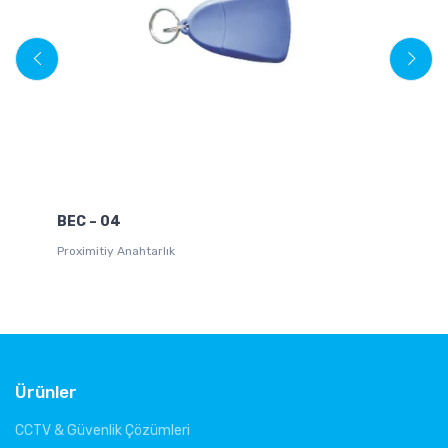
BEC – 04
TS
Proximitiy Anahtarlık
Dah
Ürünler
CCTV & Güvenlik Çözümleri