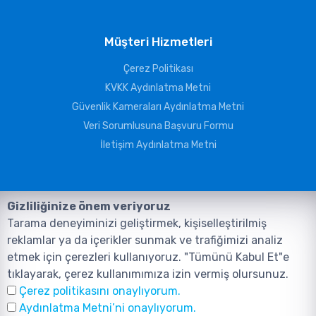
Müşteri Hizmetleri
Çerez Politikası
KVKK Aydınlatma Metni
Güvenlik Kameraları Aydınlatma Metni
Veri Sorumlusuna Başvuru Formu
İletişim Aydınlatma Metni
Gizliliğinize önem veriyoruz
Tarama deneyiminizi geliştirmek, kişiselleştirilmiş
reklamlar ya da içerikler sunmak ve trafiğimizi analiz
etmek için çerezleri kullanıyoruz. "Tümünü Kabul Et"e
tıklayarak, çerez kullanımımıza izin vermiş olursunuz.
©2026, Tüm Hakları ANIL TELEKOMÜNİKASYON GÜVENLİK VE BİLİŞİM
Çerez politikasını onaylıyorum.
SİSTEMLERİ SAN. TİC. LTD. ŞTİ. aittir.
Tasarım ve Yazılım:
AMERKEZ WEB
Aydınlatma Metni’ni onaylıyorum.
Tasarım Yazılım ve Teknoloji