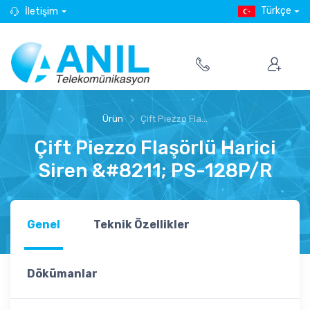
Türkçe
İletişim
Ürün
Çift Piezzo Fla...
Çift Piezzo Flaşörlü Harici
Siren &#8211; PS-128P/R
Genel
Teknik Özellikler
Dökümanlar