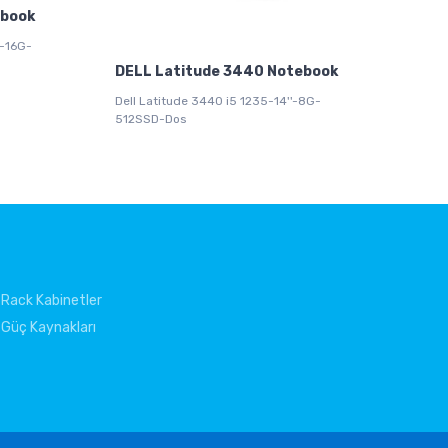
ebook
'-16G-
DELL Latitude 3440 Notebook
Dell Latitude 3440 i5 1235-14''-8G-
512SSD-Dos
Rack Kabinetler
Güç Kaynakları