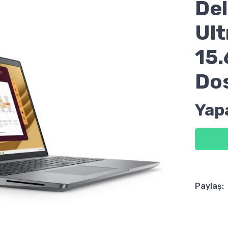
Del
Ult
15.
Do
Yap
Paylaş: