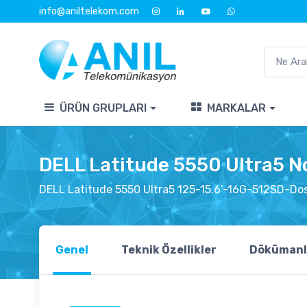
info@aniltelekom.com
ÜRÜN GRUPLARI
MARKALAR
DELL Latitude 5550 Ultra5 
DELL Latitude 5550 Ultra5 125-15.6’-16G-512SD-Do
Genel
Teknik Özellikler
Dökümanl