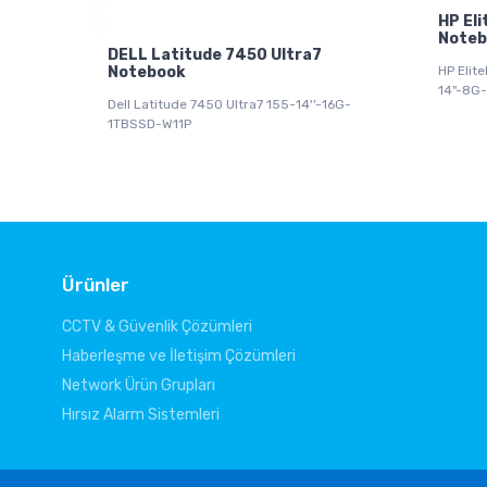
HP El
Noteb
DELL Latitude 7450 Ultra7
Notebook
HP Elit
14"-8G
Dell Latitude 7450 Ultra7 155-14''-16G-
1TBSSD-W11P
Ürünler
CCTV & Güvenlik Çözümleri
Haberleşme ve İletişim Çözümleri
Network Ürün Grupları
Hırsız Alarm Sistemleri