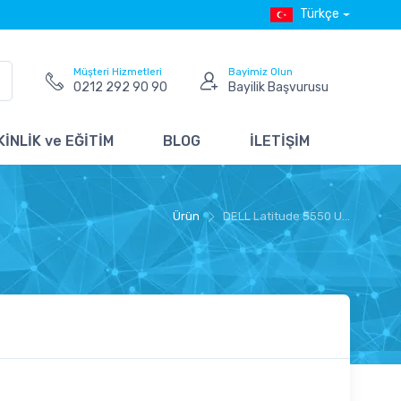
Türkçe
Müşteri Hizmetleri
Bayimiz Olun
0212 292 90 90
Bayilik Başvurusu
İNLİK ve EĞİTİM
BLOG
İLETİŞİM
Ürün
DELL Latitude 5550 U...