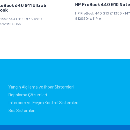
HP ProBook 440 G10 Not
iteBook 640 G11 Ultra5
ook
HP ProBook 440 G10 i7 1355 -14'
512SSD-W11Pro
eBook 640 G11 Ultra5 125U-
-512SSD-Dos
Yangın Algılama ve İhbar Sistemleri
Depolama Çözümleri
İntercom ve Erişim Kontrol Sistemleri
Ses Sistemleri