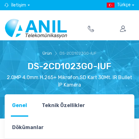
Türkçe
İletişim
Ürün
DS-2CD1023G0-IUF
DS-2CD1023G0-IUF
2.0MP 4.0mm H.265+ Mikrofon SD Kart 30Mt. IR Bullet
İP Kamera
Genel
Teknik Özellikler
Dökümanlar