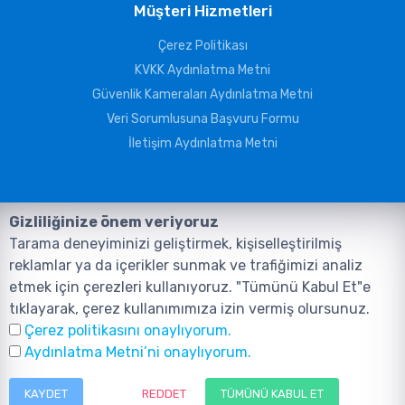
Müşteri Hizmetleri
Çerez Politikası
KVKK Aydınlatma Metni
Güvenlik Kameraları Aydınlatma Metni
Veri Sorumlusuna Başvuru Formu
İletişim Aydınlatma Metni
Gizliliğinize önem veriyoruz
Tarama deneyiminizi geliştirmek, kişiselleştirilmiş
reklamlar ya da içerikler sunmak ve trafiğimizi analiz
etmek için çerezleri kullanıyoruz. "Tümünü Kabul Et"e
tıklayarak, çerez kullanımımıza izin vermiş olursunuz.
©2026, Tüm Hakları ANIL TELEKOMÜNİKASYON GÜVENLİK VE BİLİŞİM
Çerez politikasını onaylıyorum.
SİSTEMLERİ SAN. TİC. LTD. ŞTİ. aittir.
Tasarım ve Yazılım:
AMERKEZ WEB
Aydınlatma Metni’ni onaylıyorum.
Tasarım Yazılım ve Teknoloji
KAYDET
REDDET
TÜMÜNÜ KABUL ET