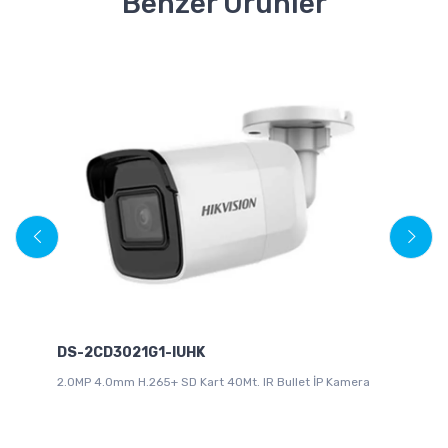
Benzer Ürünler
DS-2CD3021G1-IUHK
2.0MP 4.0mm H.265+ SD Kart 40Mt. IR Bullet İP Kamera
D