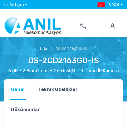
Türkçe
İletişim
Ürün
DS-2CD2163G0-IS
DS-2CD2163G0-IS
6.0MP 2.8mm Lens H.265+ 30Mt. IR Dome İP Kamera
Genel
Teknik Özellikler
Dökümanlar