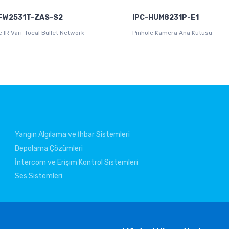
FW2531T-ZAS-S2
IPC-HUM8231P-E1
e IR Vari-focal Bullet Network
Pinhole Kamera Ana Kutusu
Yangın Algılama ve İhbar Sistemleri
Depolama Çözümleri
İntercom ve Erişim Kontrol Sistemleri
Ses Sistemleri