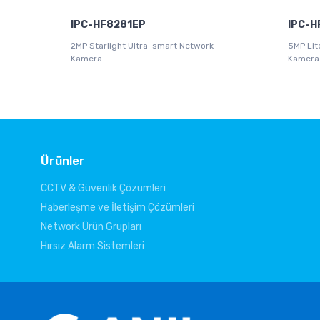
IPC-HF8281EP
IPC-H
2MP Starlight Ultra-smart Network
5MP Lit
Kamera
Kamera
Ürünler
CCTV & Güvenlik Çözümleri
Haberleşme ve İletişim Çözümleri
Network Ürün Grupları
Hırsız Alarm Sistemleri