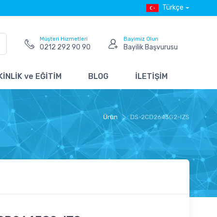
Türkçe
Müşteri Hizmetleri
Bayimiz Olun
0212 292 90 90
Bayilik Başvurusu
İNLİK ve EĞİTİM
BLOG
İLETİŞİM
Ürün
DS-2CD2643G2-IZS