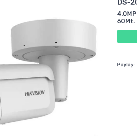
DS-2
4.0MP
60Mt. 
Paylaş: