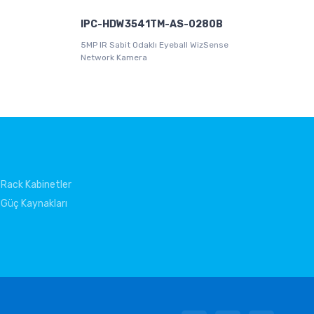
IPC-HDW3541TM-AS-0280B
5MP IR Sabit Odaklı Eyeball WizSense
Network Kamera
Rack Kabinetler
Güç Kaynakları