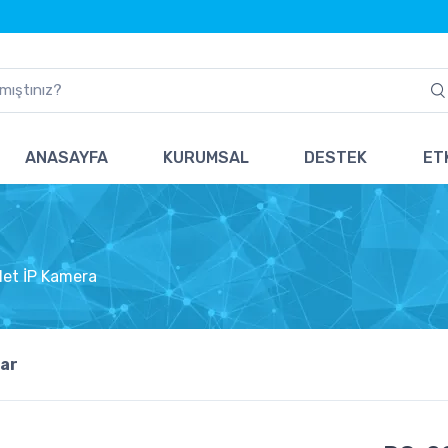
ANASAYFA
KURUMSAL
DESTEK
ETK
let İP Kamera
ar