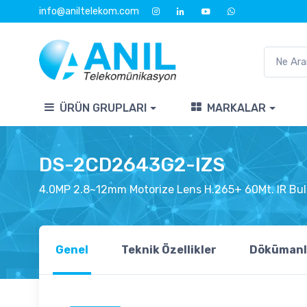
info@aniltelekom.com
ÜRÜN GRUPLARI
MARKALAR
DS-2CD2643G2-IZS
4.0MP 2.8~12mm Motorize Lens H.265+ 60Mt. IR Bul
Genel
Teknik Özellikler
Dökümanl