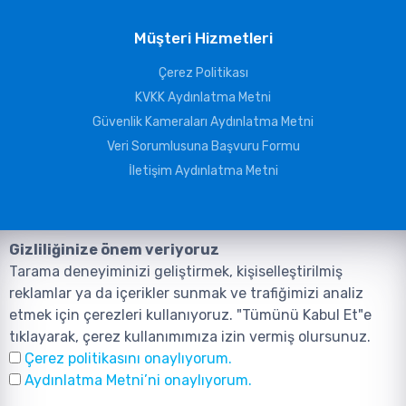
Müşteri Hizmetleri
Çerez Politikası
KVKK Aydınlatma Metni
Güvenlik Kameraları Aydınlatma Metni
Veri Sorumlusuna Başvuru Formu
İletişim Aydınlatma Metni
Gizliliğinize önem veriyoruz
Tarama deneyiminizi geliştirmek, kişiselleştirilmiş
reklamlar ya da içerikler sunmak ve trafiğimizi analiz
etmek için çerezleri kullanıyoruz. "Tümünü Kabul Et"e
tıklayarak, çerez kullanımımıza izin vermiş olursunuz.
©2026, Tüm Hakları ANIL TELEKOMÜNİKASYON GÜVENLİK VE BİLİŞİM
Çerez politikasını onaylıyorum.
SİSTEMLERİ SAN. TİC. LTD. ŞTİ. aittir.
Tasarım ve Yazılım:
AMERKEZ WEB
Aydınlatma Metni’ni onaylıyorum.
Tasarım Yazılım ve Teknoloji