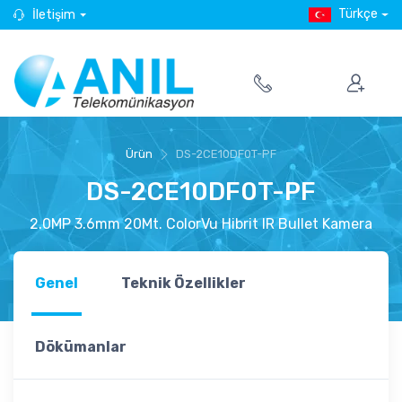
Türkçe
İletişim
Ürün
DS-2CE10DF0T-PF
DS-2CE10DF0T-PF
2.0MP 3.6mm 20Mt. ColorVu Hibrit IR Bullet Kamera
Genel
Teknik Özellikler
Dökümanlar