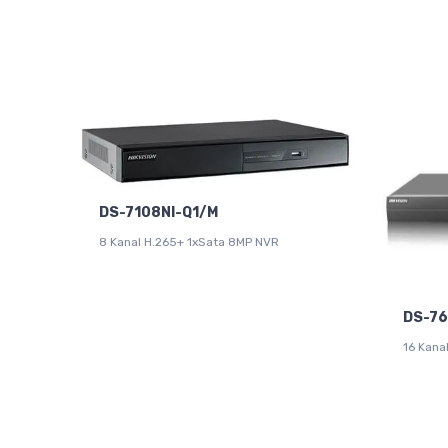
DS-7108NI-Q1/M
8 Kanal H.265+ 1xSata 8MP NVR
DS-76
16 Kana