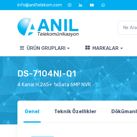
info@aniltelekom.com
ÜRÜN GRUPLARI
MARKALAR
DS-7104NI-Q1
4 Kanal H.265+ 1xSata 6MP NVR
Genel
Teknik Özellikler
Dökümanl