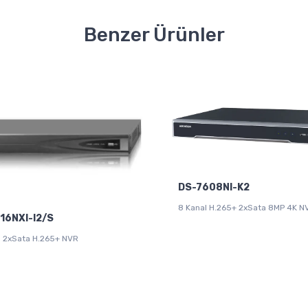
Benzer Ürünler
DS-7608NI-K2
8 Kanal H.265+ 2xSata 8MP 4K N
16NXI-I2/S
l 2xSata H.265+ NVR