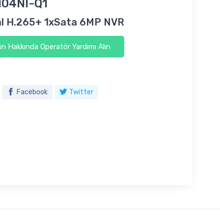
104NI-Q1
al H.265+ 1xSata 6MP NVR
n Hakkında Operatör Yardımı Alın
Facebook
Twitter