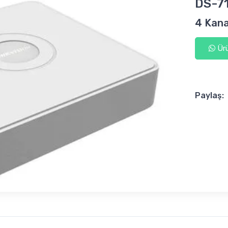
DS-7
4 Kan
Ürü
Paylaş: