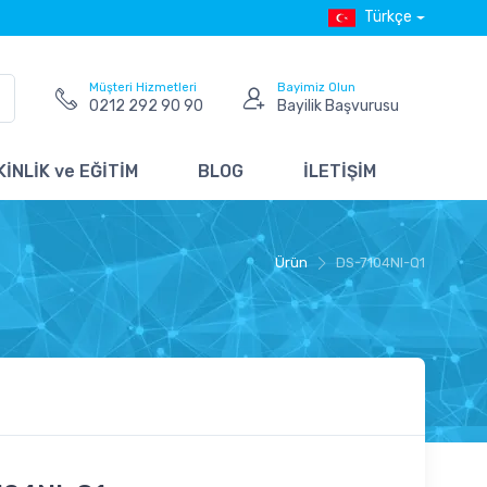
Türkçe
Müşteri Hizmetleri
Bayimiz Olun
0212 292 90 90
Bayilik Başvurusu
İNLİK ve EĞİTİM
BLOG
İLETİŞİM
Ürün
DS-7104NI-Q1