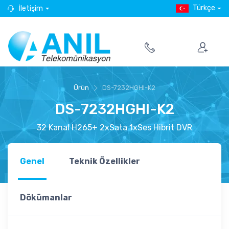
Türkçe
İletişim
Ürün
DS-7232HGHI-K2
DS-7232HGHI-K2
32 Kanal H265+ 2xSata 1xSes Hibrit DVR
Genel
Teknik Özellikler
Dökümanlar