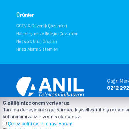
Ürünler
CCTV & Güvenlik Çözümleri
Haberleşme ve İletişim Çözümleri
Network Ürün Grupları
Hırsız Alarm Sistemleri
Çağrı Mer
0212 292
E-posta
Gizliliğinize önem veriyoruz
info@ani
Anasayfa
Ürünler
İletişim
Tarama deneyiminizi geliştirmek, kişiselleştirilmiş reklamla
kullanımımıza izin vermiş olursunuz.
Çerez politikasını onaylıyorum.