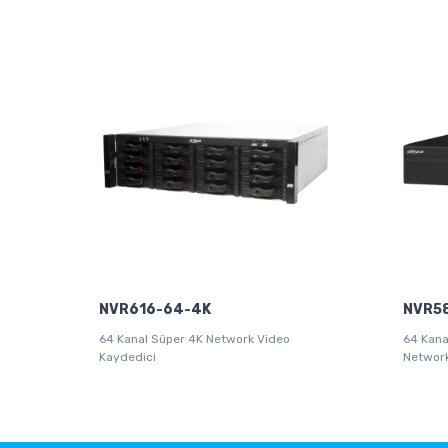
NVR616-64-4K
NVR5
64 Kanal Süper 4K Network Video
64 Kana
Kaydedici
Network