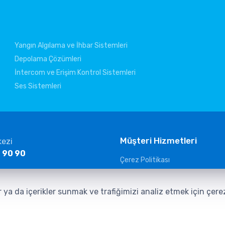
Yangın Algılama ve İhbar Sistemleri
Depolama Çözümleri
İntercom ve Erişim Kontrol Sistemleri
Ses Sistemleri
Müşteri Hizmetleri
kezi
 90 90
Çerez Politikası
KVKK Aydınlatma Metni
ltelekom.com
Güvenlik Kameraları Aydınlatma
r ya da içerikler sunmak ve trafiğimizi analiz etmek için çer
Veri Sorumlusuna Başvuru Form
İletişim Aydınlatma Metni