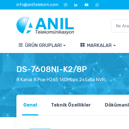
info@aniltelekom.com
ÜRÜN GRUPLARI
MARKALAR
DS-7608NI-K2/8P
8 Kanal 8 Poe H265 160Mbps 2xSata NVR
Genel
Teknik Özellikler
Dökümanl