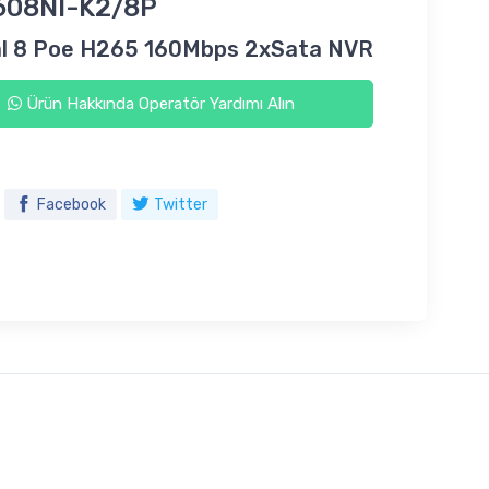
608NI-K2/8P
al 8 Poe H265 160Mbps 2xSata NVR
Ürün Hakkında Operatör Yardımı Alın
Facebook
Twitter