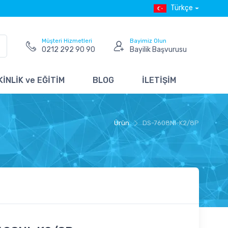
Türkçe
Müşteri Hizmetleri
Bayimiz Olun
0212 292 90 90
Bayilik Başvurusu
İNLİK ve EĞİTİM
BLOG
İLETİŞİM
Ürün
DS-7608NI-K2/8P