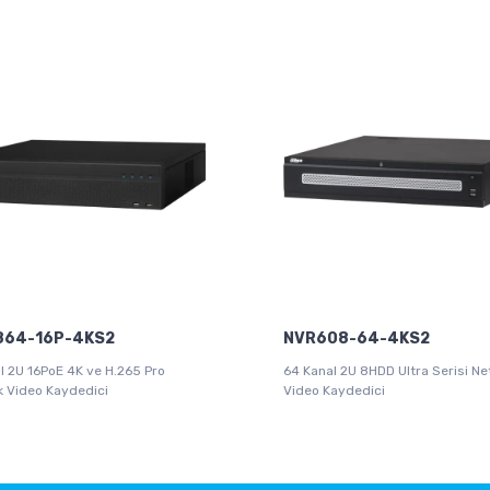
864-16P-4KS2
NVR608-64-4KS2
l 2U 16PoE 4K ve H.265 Pro
64 Kanal 2U 8HDD Ultra Serisi N
 Video Kaydedici
Video Kaydedici