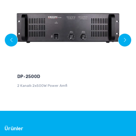
D
DP-2500D
Di
2 Kanallı 2x500W Power Amfi
Ürünler