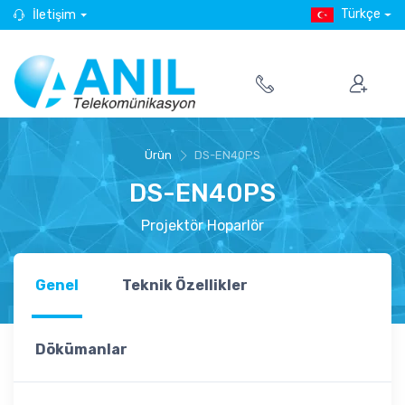
Türkçe
İletişim
Ürün
DS-EN40PS
DS-EN40PS
Projektör Hoparlör
Genel
Teknik Özellikler
Dökümanlar