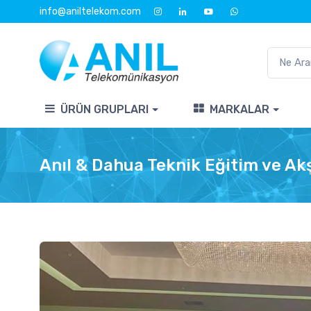
info@aniltelekom.com
ÜRÜN GRUPLARI
MARKALAR
Anıl & Dahua Teknik Eğitim ve A