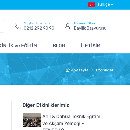
Türkçe
Müşteri Hizmetleri
Bayimiz Olun
0212 292 90 90
Bayilik Başvurusu
İNLİK ve EĞİTİM
BLOG
İLETİŞİM
Anasayfa
Etkinlikler
Diğer Etkinliklerimiz
Anıl & Dahua Teknik Eğitim
ve Akşam Yemeği -