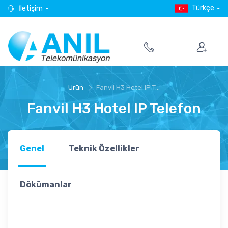
Türkçe
İletişim
Ürün
Fanvil H3 Hotel IP T...
Fanvil H3 Hotel IP Telefon
Genel
Teknik Özellikler
Dökümanlar