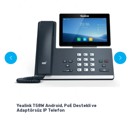
Yealink T58W Android, PoE Destekli ve
Ye
Adaptörsüz IP Telefon
U