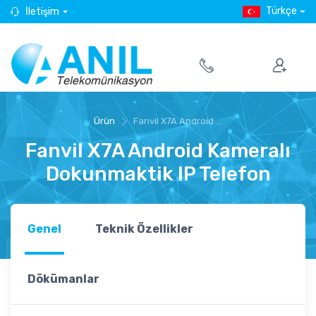
Türkçe
İletişim
Ürün
Fanvil X7A Android ...
Fanvil X7A Android Kameralı
Dokunmaktik IP Telefon
Genel
Teknik Özellikler
Dökümanlar