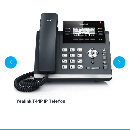
Yealink T41P IP Telefon
Ye
U