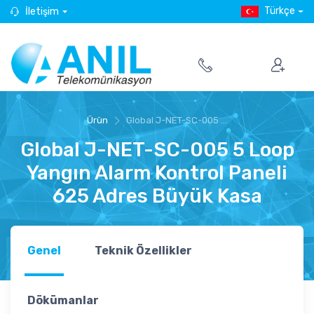
Türkçe
İletişim
Ürün
Global J-NET-SC-005 ...
Global J-NET-SC-005 5 Loop
Yangın Alarm Kontrol Paneli
625 Adres Büyük Kasa
Genel
Teknik Özellikler
Dökümanlar