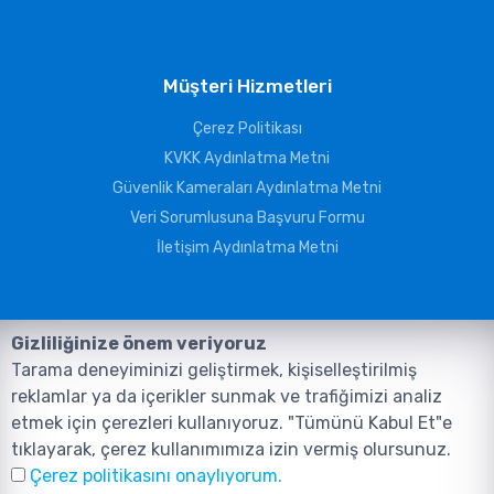
Müşteri Hizmetleri
Çerez Politikası
KVKK Aydınlatma Metni
Güvenlik Kameraları Aydınlatma Metni
Veri Sorumlusuna Başvuru Formu
İletişim Aydınlatma Metni
Gizliliğinize önem veriyoruz
Tarama deneyiminizi geliştirmek, kişiselleştirilmiş
reklamlar ya da içerikler sunmak ve trafiğimizi analiz
etmek için çerezleri kullanıyoruz. "Tümünü Kabul Et"e
tıklayarak, çerez kullanımımıza izin vermiş olursunuz.
©2026, Tüm Hakları ANIL TELEKOMÜNİKASYON GÜVENLİK VE BİLİŞİM
Çerez politikasını onaylıyorum.
SİSTEMLERİ SAN. TİC. LTD. ŞTİ. aittir.
Tasarım ve Yazılım:
AMERKEZ WEB