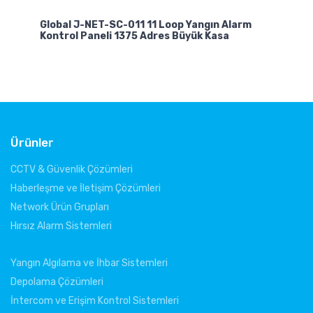
Global J-NET-SC-011 11 Loop Yangın Alarm
Gl
Kontrol Paneli 1375 Adres Büyük Kasa
Ko
Ürünler
CCTV & Güvenlik Çözümleri
Haberleşme ve İletişim Çözümleri
Network Ürün Grupları
Hırsız Alarm Sistemleri
Yangın Algılama ve İhbar Sistemleri
Depolama Çözümleri
İntercom ve Erişim Kontrol Sistemleri