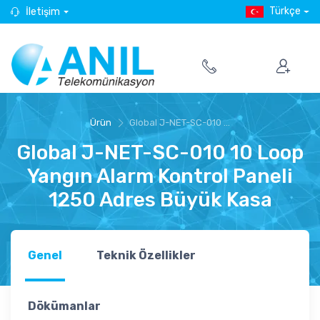
Türkçe
İletişim
Ürün
Global J-NET-SC-010 ...
Global J-NET-SC-010 10 Loop
Yangın Alarm Kontrol Paneli
1250 Adres Büyük Kasa
Genel
Teknik Özellikler
Dökümanlar