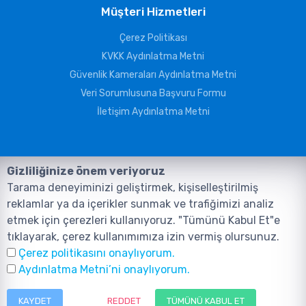
Müşteri Hizmetleri
Çerez Politikası
KVKK Aydınlatma Metni
Güvenlik Kameraları Aydınlatma Metni
Veri Sorumlusuna Başvuru Formu
İletişim Aydınlatma Metni
Gizliliğinize önem veriyoruz
Tarama deneyiminizi geliştirmek, kişiselleştirilmiş
reklamlar ya da içerikler sunmak ve trafiğimizi analiz
etmek için çerezleri kullanıyoruz. "Tümünü Kabul Et"e
tıklayarak, çerez kullanımımıza izin vermiş olursunuz.
©2026, Tüm Hakları ANIL TELEKOMÜNİKASYON GÜVENLİK VE BİLİŞİM
Çerez politikasını onaylıyorum.
SİSTEMLERİ SAN. TİC. LTD. ŞTİ. aittir.
Tasarım ve Yazılım:
AMERKEZ WEB
Aydınlatma Metni’ni onaylıyorum.
Tasarım Yazılım ve Teknoloji
KAYDET
REDDET
TÜMÜNÜ KABUL ET