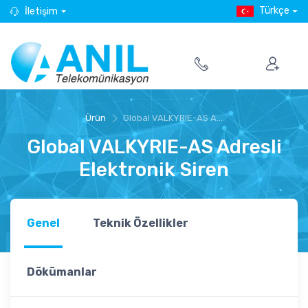
Türkçe
İletişim
Ürün
Global VALKYRIE-AS A...
Global VALKYRIE-AS Adresli
Elektronik Siren
Genel
Teknik Özellikler
Dökümanlar