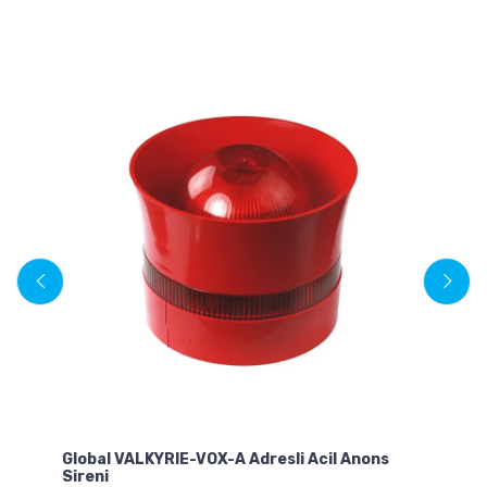
Global VALKYRIE-VOX-A Adresli Acil Anons
Gl
Sireni
De