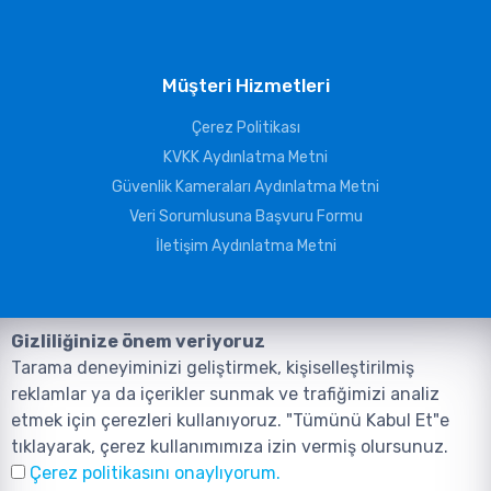
Müşteri Hizmetleri
Çerez Politikası
KVKK Aydınlatma Metni
Güvenlik Kameraları Aydınlatma Metni
Veri Sorumlusuna Başvuru Formu
İletişim Aydınlatma Metni
Gizliliğinize önem veriyoruz
Tarama deneyiminizi geliştirmek, kişiselleştirilmiş
reklamlar ya da içerikler sunmak ve trafiğimizi analiz
etmek için çerezleri kullanıyoruz. "Tümünü Kabul Et"e
tıklayarak, çerez kullanımımıza izin vermiş olursunuz.
©2026, Tüm Hakları ANIL TELEKOMÜNİKASYON GÜVENLİK VE BİLİŞİM
Çerez politikasını onaylıyorum.
SİSTEMLERİ SAN. TİC. LTD. ŞTİ. aittir.
Tasarım ve Yazılım:
AMERKEZ WEB