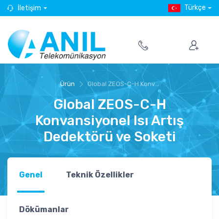
Türkçe
İletişim
Ürün
Global ZEOS-C-H Konv...
Global ZEOS-C-H
Konvansiyonel Isı Artış
Dedektörü ve Soketi
Genel
Teknik Özellikler
Dökümanlar