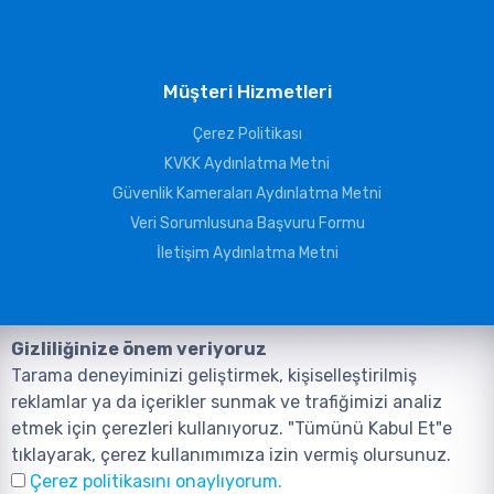
Müşteri Hizmetleri
Çerez Politikası
KVKK Aydınlatma Metni
Güvenlik Kameraları Aydınlatma Metni
Veri Sorumlusuna Başvuru Formu
İletişim Aydınlatma Metni
Gizliliğinize önem veriyoruz
Tarama deneyiminizi geliştirmek, kişiselleştirilmiş
reklamlar ya da içerikler sunmak ve trafiğimizi analiz
etmek için çerezleri kullanıyoruz. "Tümünü Kabul Et"e
tıklayarak, çerez kullanımımıza izin vermiş olursunuz.
©2026, Tüm Hakları ANIL TELEKOMÜNİKASYON GÜVENLİK VE BİLİŞİM
Çerez politikasını onaylıyorum.
SİSTEMLERİ SAN. TİC. LTD. ŞTİ. aittir.
Tasarım ve Yazılım:
AMERKEZ WEB