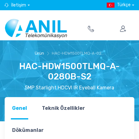
Türkçe
İletişim
Ürün
HAC-HDW1500TLMQ-A-02...
HAC-HDW1500TLMQ-A-
0280B-S2
5MP Starlight HDCVI IR Eyeball Kamera
Genel
Teknik Özellikler
Dökümanlar