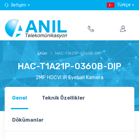
Türkçe
İletişim
Ürün
HAC-T1A21P-0360B-DIP
HAC-T1A21P-0360B-DIP
2MP HDCVI IR Eyeball Kamera
Genel
Teknik Özellikler
Dökümanlar