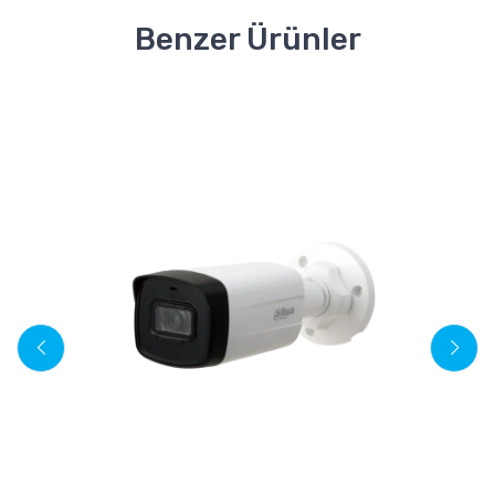
Benzer Ürünler
D
5.