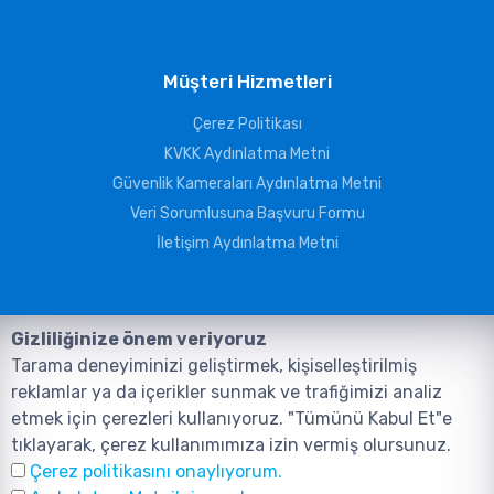
Müşteri Hizmetleri
Çerez Politikası
KVKK Aydınlatma Metni
Güvenlik Kameraları Aydınlatma Metni
Veri Sorumlusuna Başvuru Formu
İletişim Aydınlatma Metni
Gizliliğinize önem veriyoruz
Tarama deneyiminizi geliştirmek, kişiselleştirilmiş
reklamlar ya da içerikler sunmak ve trafiğimizi analiz
etmek için çerezleri kullanıyoruz. "Tümünü Kabul Et"e
tıklayarak, çerez kullanımımıza izin vermiş olursunuz.
©2026, Tüm Hakları ANIL TELEKOMÜNİKASYON GÜVENLİK VE BİLİŞİM
Çerez politikasını onaylıyorum.
SİSTEMLERİ SAN. TİC. LTD. ŞTİ. aittir.
Tasarım ve Yazılım:
AMERKEZ WEB