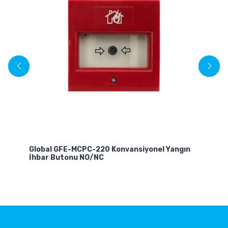
T
Ac
Global GFE-MCPC-220 Konvansiyonel Yangın
İçi
İhbar Butonu NO/NC