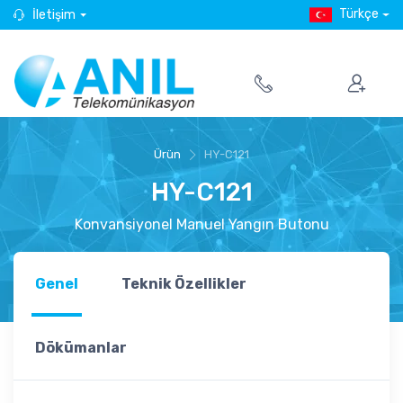
Türkçe
İletişim
Ürün
HY-C121
HY-C121
Konvansiyonel Manuel Yangın Butonu
Genel
Teknik Özellikler
Dökümanlar