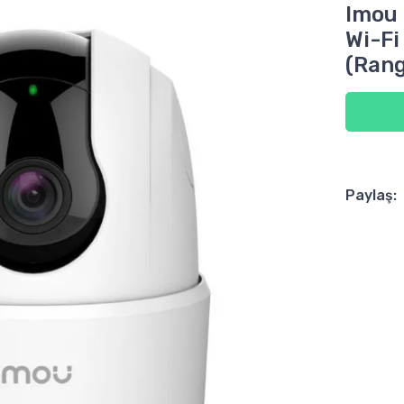
Imou
Wi-Fi
(Rang
Paylaş: