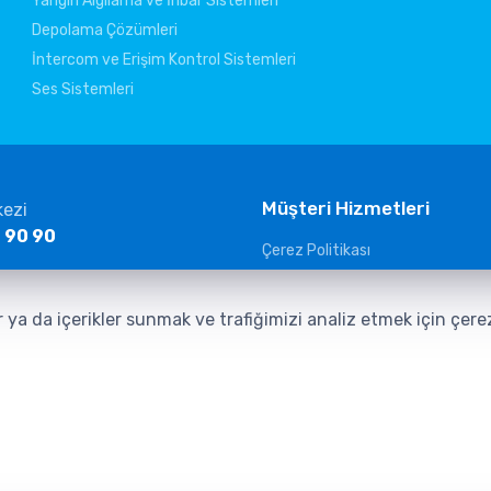
Yangın Algılama ve İhbar Sistemleri
Depolama Çözümleri
İntercom ve Erişim Kontrol Sistemleri
Ses Sistemleri
Müşteri Hizmetleri
kezi
 90 90
Çerez Politikası
KVKK Aydınlatma Metni
ltelekom.com
Güvenlik Kameraları Aydınlatma
r ya da içerikler sunmak ve trafiğimizi analiz etmek için çer
Veri Sorumlusuna Başvuru Form
İletişim Aydınlatma Metni
EMLERİ SAN. TİC. LTD. ŞTİ. aittir.
Tasarım ve Yazılım:
AMERKEZ WEB Tasarım Ya