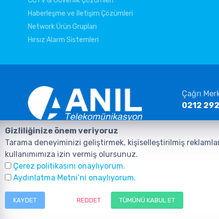
CCTV & Güvenlik Çözümleri
Haberleşme ve İletişim Çözümleri
Network Ürün Grupları
Hırsız Alarm Sistemleri
Çağrı Mer
0212 292
E-posta
Gizliliğinize önem veriyoruz
info@ani
Anasayfa
Ürünler
İletişim
Tarama deneyiminizi geliştirmek, kişiselleştirilmiş reklamla
kullanımımıza izin vermiş olursunuz.
Çerez politikasını onaylıyorum.
Aydınlatma Metni’ni onaylıyorum.
KAYDET
REDDET
TÜMÜNÜ KABUL ET
©2026, Tüm Hakları ANIL TELEKOMÜNİKASYON GÜVENLİK VE BİLİŞİM SİST