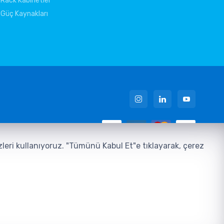
Rack Kabinetler
Güç Kaynakları
 Metni
ezleri kullanıyoruz. "Tümünü Kabul Et"e tıklayarak, çerez
u
zılım ve Teknoloji