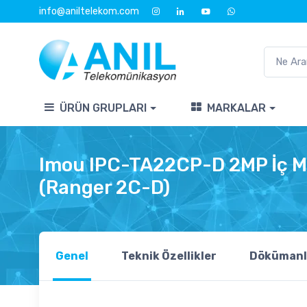
info@aniltelekom.com
ÜRÜN GRUPLARI
MARKALAR
Imou IPC-TA22CP-D 2MP İç M
(Ranger 2C-D)
Genel
Teknik Özellikler
Dökümanl