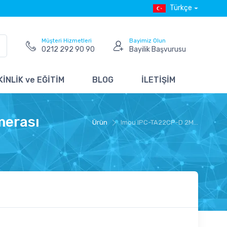
Türkçe
Müşteri Hizmetleri
Bayimiz Olun
0212 292 90 90
Bayilik Başvurusu
İNLİK ve EĞİTİM
BLOG
İLETİŞİM
merası
Ürün
Imou IPC-TA22CP-D 2M...