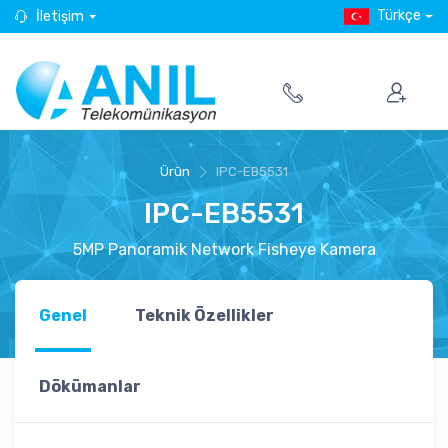
Türkçe
İletişim
Ürün
IPC-EB5531
IPC-EB5531
5MP Panoramik Network Fisheye Kamera
Genel
Teknik Özellikler
Dökümanlar