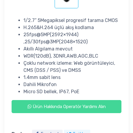
1/2.7” 5Megapiksel progresif tarama CMOS
H.265&H.264 üçlü akış kodlama
25fps@5MP(2592×1944)
,25/30fps@3MP(2048×1520)
Akıllı Algılama mevcut
WDR(120dB), 3DNR,AWB,AGC,BLC
Çoklu network izleme: Web görüntüleyici,
CMS (DSS / PSS) ve DMSS
1.4mm sabit lens
Dahili Mikrofon
Micro SD bellek, IP67, PoE
Ürün Hakkında Operatör Yardımı Alın