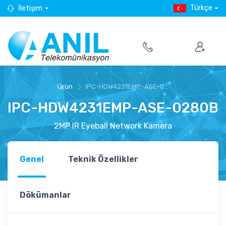
Türkçe
İletişim
Ürün
IPC-HDW4231EMP-ASE-0...
IPC-HDW4231EMP-ASE-0280B
2MP IR Eyeball Network Kamera
Genel
Teknik Özellikler
Dökümanlar