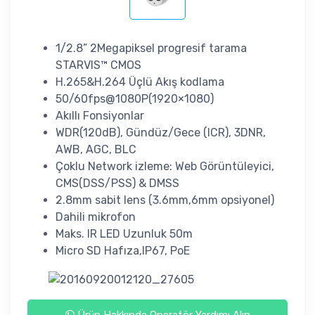
1/2.8” 2Megapiksel progresif tarama
STARVIS™ CMOS
H.265&H.264 Üçlü Akış kodlama
50/60fps@1080P(1920×1080)
Akıllı Fonsiyonlar
WDR(120dB), Gündüz/Gece (ICR), 3DNR,
AWB, AGC, BLC
Çoklu Network izleme: Web Görüntüleyici,
CMS(DSS/PSS) & DMSS
2.8mm sabit lens (3.6mm,6mm opsiyonel)
Dahili mikrofon
Maks. IR LED Uzunluk 50m
Micro SD Hafıza,IP67, PoE
Ürün Hakkında Operatör Yardımı Alın