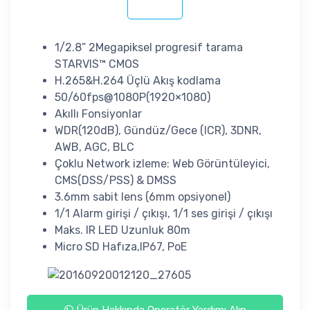
1/2.8” 2Megapiksel progresif tarama
STARVIS™ CMOS
H.265&H.264 Üçlü Akış kodlama
50/60fps@1080P(1920×1080)
Akıllı Fonsiyonlar
WDR(120dB), Gündüz/Gece (ICR), 3DNR,
AWB, AGC, BLC
Çoklu Network izleme: Web Görüntüleyici,
CMS(DSS/PSS) & DMSS
3.6mm sabit lens (6mm opsiyonel)
1/1 Alarm girişi / çıkışı, 1/1 ses girişi / çıkışı
Maks. IR LED Uzunluk 80m
Micro SD Hafıza,IP67, PoE
Ürün Hakkında Operatör Yardımı Alın