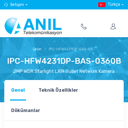
Türkçe
İletişim
Ürün
IPC-HFW4231DP-BAS-03...
IPC-HFW4231DP-BAS-0360B
2MP WDR Starlight LXIR Bullet Network Kamera
Genel
Teknik Özellikler
Dökümanlar