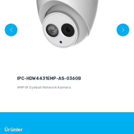
IPC-HDW4431EMP-AS-0360B
D
4MP IR Eyeball Network Kamera
8.
Bu
Ürünler