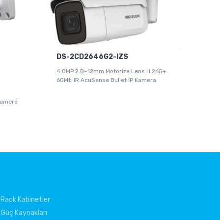
DS-2CD2646G2-IZS
4.0MP 2.8~12mm Motorize Lens H.265+
60Mt. IR AcuSense Bullet İP Kamera
B
Kamera
Rack Kabinetler
Güç Kaynakları