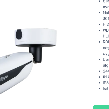
8 M
ayd
Mak
30
H.2
WDR
HL
ROI
çeş
uyg
Der
alg
24V
İki
IP6
Isı