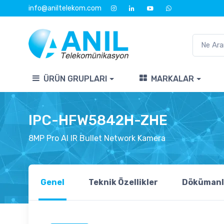
info@aniltelekom.com
ÜRÜN GRUPLARI
MARKALAR
IPC-HFW5842H-ZHE
8MP Pro AI IR Bullet Network Kamera
Genel
Teknik Özellikler
Dökümanl