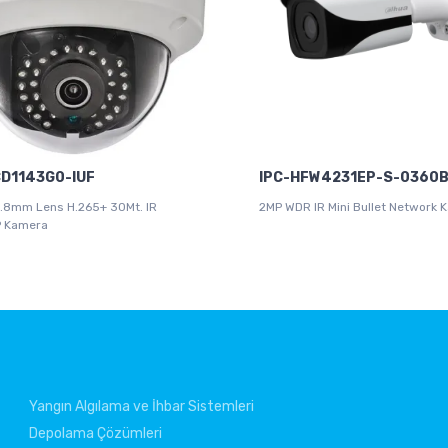
D1143G0-IUF
IPC-HFW4231EP-S-0360
.8mm Lens H.265+ 30Mt. IR
2MP WDR IR Mini Bullet Network 
P Kamera
Yangın Algılama ve İhbar Sistemleri
Depolama Çözümleri