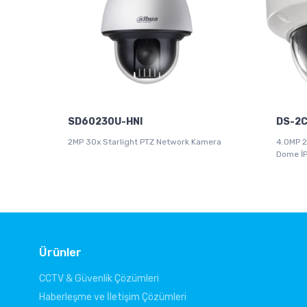
SD60230U-HNI
DS-2C
2MP 30x Starlight PTZ Network Kamera
4.0MP 2
Dome İ
Ürünler
CCTV & Güvenlik Çözümleri
Haberleşme ve İletişim Çözümleri