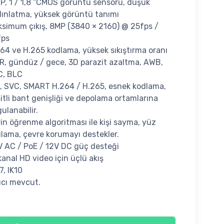
P, 1 / 1,8 “CMOS görüntü sensörü, düşük
ınlatma, yüksek görüntü tanımı
simum çıkış, 8MP (3840 × 2160) @ 25fps /
fps
64 ve H.265 kodlama, yüksek sıkıştırma oranı
, gündüz / gece, 3D parazit azaltma, AWB,
C, BLC
, SVC, SMART H.264 / H.265, esnek kodlama,
itli bant genişliği ve depolama ortamlarına
ulanabilir.
in öğrenme algoritması ile kişi sayma, yüz
ılama, çevre korumayı destekler.
 AC / PoE / 12V DC güç desteği
 kanal HD video için üçlü akış
7, IK10
tıcı mevcut.