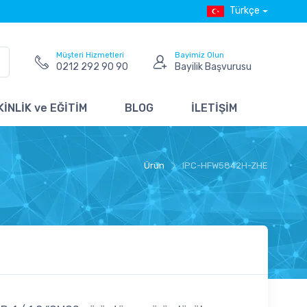
Türkçe
Müşteri Hizmetleri
Bayimiz Olun
0212 292 90 90
Bayilik Başvurusu
İNLİK ve EĞİTİM
BLOG
İLETİŞİM
Ürün
IPC-HFW5842H-ZHE