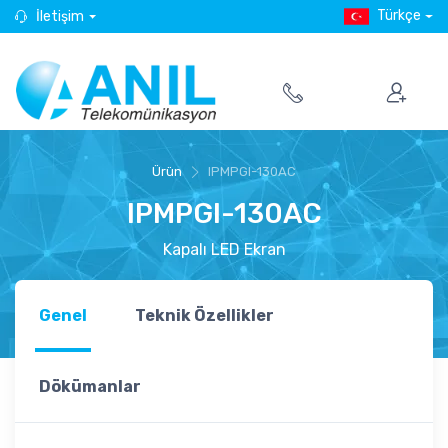
Türkçe
İletişim
Ürün
IPMPGI-130AC
IPMPGI-130AC
Kapalı LED Ekran
Genel
Teknik Özellikler
Dökümanlar