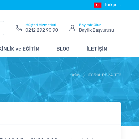
Türkçe
Müşteri Hizmetleri
Bayimiz Olun
0212 292 90 90
Bayilik Başvurusu
İNLİK ve EĞİTİM
BLOG
İLETİŞİM
Ürün
ITC314-PH2A-TF2