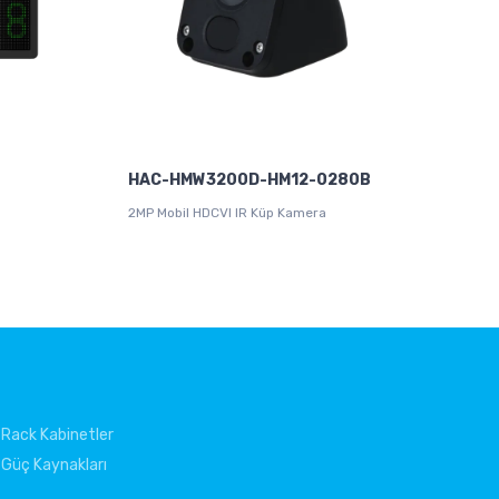
HAC-HMW3200D-HM12-0280B
2MP Mobil HDCVI IR Küp Kamera
Rack Kabinetler
Güç Kaynakları