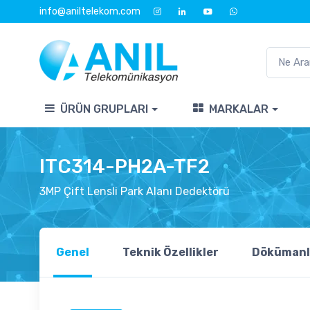
info@aniltelekom.com
ÜRÜN GRUPLARI
MARKALAR
ITC314-PH2A-TF2
3MP Çift Lensli Park Alanı Dedektörü
Genel
Teknik Özellikler
Dökümanl