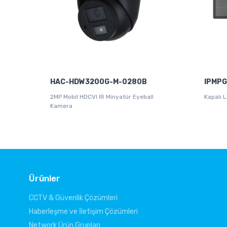
HAC-HDW3200G-M-0280B
IPMPG
2MP Mobil HDCVI IR Minyatür Eyeball
Kapalı 
Kamera
Ürünler
CCTV & Güvenlik Çözümleri
Haberleşme ve İletişim Çözümleri
Network Ürün Grupları