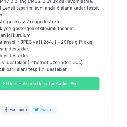
P 1 / 2.8 “inç CMOS, 0.01lux dak aydınlatma.
t Lensli tasarım, aynı anda 6 alana kadar tespit
r.
terge en az 7 rengi destekler.
k yeri göstergeli etkileşimli tasarım.
an içi kurulum.
rlanabilir JPEG ve H.264, 1 ~ 20fps çift akış
ışını destekler.
’yi destekler.
’yi destekler (Ethernet üzerinden Güç).
çılı park alanı tespitini destekler.
Ürün Hakkında Operatör Yardımı Alın
Facebook
Twitter