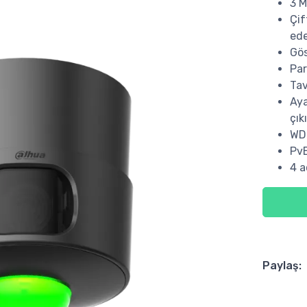
3 M
Çif
ede
Gös
Par
Tav
Aya
çık
WDR
PvE
4 a
Paylaş: