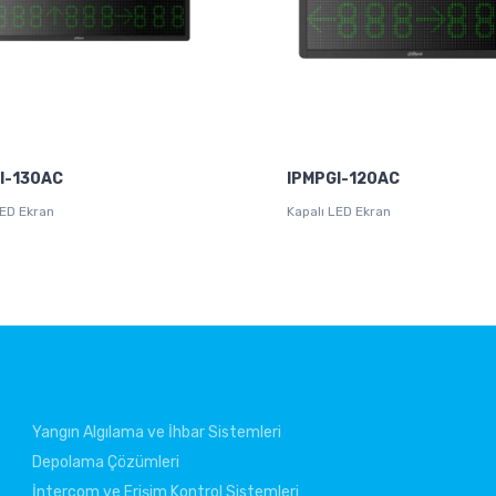
I-130AC
IPMPGI-120AC
LED Ekran
Kapalı LED Ekran
Yangın Algılama ve İhbar Sistemleri
Depolama Çözümleri
İntercom ve Erişim Kontrol Sistemleri