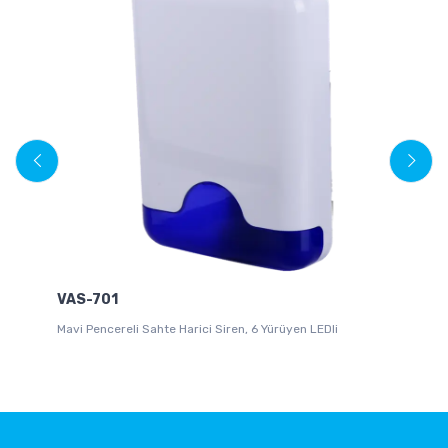
VAS-701
Mavi Pencereli Sahte Harici Siren, 6 Yürüyen LEDli
uz
Çi