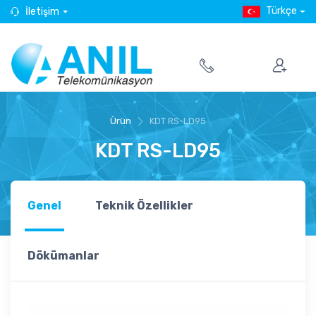
Türkçe
İletişim
Ürün
KDT RS-LD95
KDT RS-LD95
Genel
Teknik Özellikler
Dökümanlar