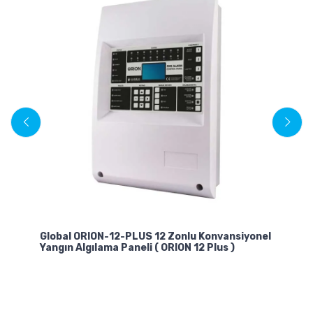
eli
Global ORION-12-PLUS 12 Zonlu Konvansiyonel
Gl
Yangın Algılama Paneli ( ORION 12 Plus )
Al