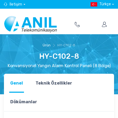
Türkçe
İletişim
Ürün
HY-C102-8
HY-C102-8
Konvansiyonel Yangın Alarm Kontrol Paneli (8 Bölge)
Genel
Teknik Özellikler
Dökümanlar