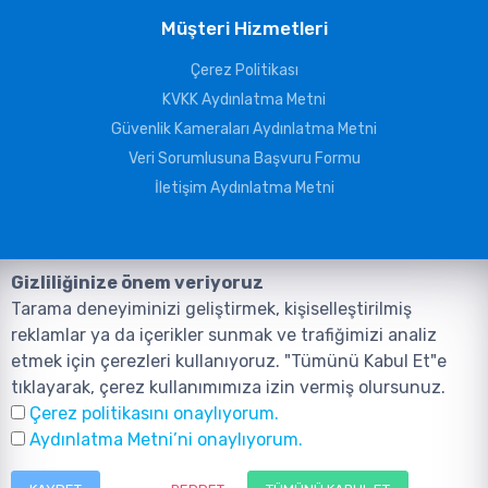
Müşteri Hizmetleri
Çerez Politikası
KVKK Aydınlatma Metni
Güvenlik Kameraları Aydınlatma Metni
Veri Sorumlusuna Başvuru Formu
İletişim Aydınlatma Metni
Gizliliğinize önem veriyoruz
Tarama deneyiminizi geliştirmek, kişiselleştirilmiş
reklamlar ya da içerikler sunmak ve trafiğimizi analiz
etmek için çerezleri kullanıyoruz. "Tümünü Kabul Et"e
tıklayarak, çerez kullanımımıza izin vermiş olursunuz.
©2026, Tüm Hakları ANIL TELEKOMÜNİKASYON GÜVENLİK VE BİLİŞİM
Çerez politikasını onaylıyorum.
SİSTEMLERİ SAN. TİC. LTD. ŞTİ. aittir.
Tasarım ve Yazılım:
AMERKEZ WEB
Aydınlatma Metni’ni onaylıyorum.
Tasarım Yazılım ve Teknoloji