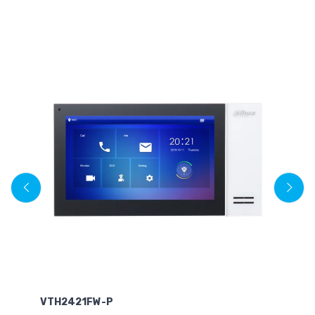
VTH2421FW-P
A