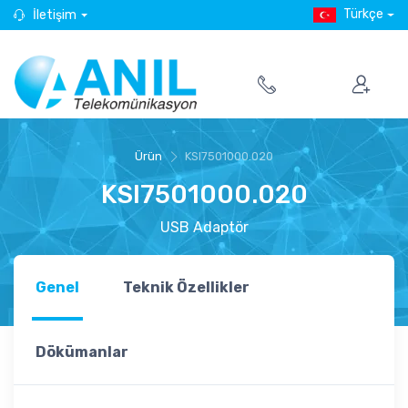
Türkçe
İletişim
Ürün
KSI7501000.020
KSI7501000.020
USB Adaptör
Genel
Teknik Özellikler
Dökümanlar