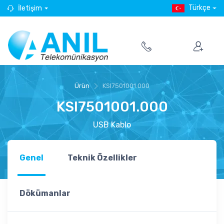
Türkçe
İletişim
Ürün
KSI7501001.000
KSI7501001.000
USB Kablo
Genel
Teknik Özellikler
Dökümanlar