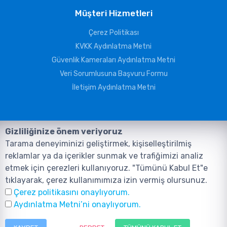
Müşteri Hizmetleri
Çerez Politikası
KVKK Aydınlatma Metni
Güvenlik Kameraları Aydınlatma Metni
Veri Sorumlusuna Başvuru Formu
İletişim Aydınlatma Metni
Gizliliğinize önem veriyoruz
Tarama deneyiminizi geliştirmek, kişiselleştirilmiş
reklamlar ya da içerikler sunmak ve trafiğimizi analiz
etmek için çerezleri kullanıyoruz. "Tümünü Kabul Et"e
tıklayarak, çerez kullanımımıza izin vermiş olursunuz.
©2026, Tüm Hakları ANIL TELEKOMÜNİKASYON GÜVENLİK VE BİLİŞİM
Çerez politikasını onaylıyorum.
SİSTEMLERİ SAN. TİC. LTD. ŞTİ. aittir.
Tasarım ve Yazılım:
AMERKEZ WEB
Aydınlatma Metni’ni onaylıyorum.
Tasarım Yazılım ve Teknoloji