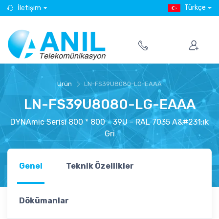
Türkçe
İletişim
Ürün
LN-FS39U8080-LG-EAAA
LN-FS39U8080-LG-EAAA
DYNAmic Serisi 800 * 800 - 39U - RAL 7035 A&#231;ık
Gri
Genel
Teknik Özellikler
Dökümanlar