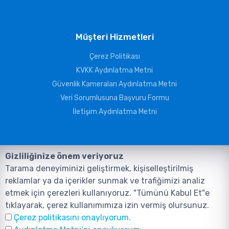
Müşteri Hizmetleri
Çerez Politikası
KVKK Aydınlatma Metni
Güvenlik Kameraları Aydınlatma Metni
Veri Sorumlusuna Başvuru Formu
İletişim Aydınlatma Metni
Gizliliğinize önem veriyoruz
Tarama deneyiminizi geliştirmek, kişiselleştirilmiş
reklamlar ya da içerikler sunmak ve trafiğimizi analiz
etmek için çerezleri kullanıyoruz. "Tümünü Kabul Et"e
tıklayarak, çerez kullanımımıza izin vermiş olursunuz.
©2026, Tüm Hakları ANIL TELEKOMÜNİKASYON GÜVENLİK VE BİLİŞİM
Çerez politikasını onaylıyorum.
SİSTEMLERİ SAN. TİC. LTD. ŞTİ. aittir.
Tasarım ve Yazılım:
AMERKEZ WEB