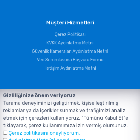
Müşteri Hizmetleri
Çerez Politikası
KVKK Aydınlatma Metni
Güvenlik Kameraları Aydınlatma Metni
Veri Sorumlusuna Başvuru Formu
İletişim Aydınlatma Metni
Gizliliğinize önem veriyoruz
Tarama deneyiminizi geliştirmek, kişiselleştirilmiş
reklamlar ya da içerikler sunmak ve trafiğimizi analiz
etmek için çerezleri kullanıyoruz. "Tümünü Kabul Et"e
tıklayarak, çerez kullanımımıza izin vermiş olursunuz.
©2026, Tüm Hakları ANIL TELEKOMÜNİKASYON GÜVENLİK VE BİLİŞİM
Çerez politikasını onaylıyorum.
SİSTEMLERİ SAN. TİC. LTD. ŞTİ. aittir.
Tasarım ve Yazılım:
AMERKEZ WEB