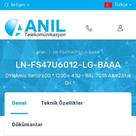
Türkçe
İletişim
Ürün
LN-FS47U6012-LG-BAAA
LN-FS47U6012-LG-BAAA
DYNAmic Serisi 600 * 1200 - 47U - RAL 7035 A&#231;ık
Gri
Genel
Teknik Özellikler
Dökümanlar