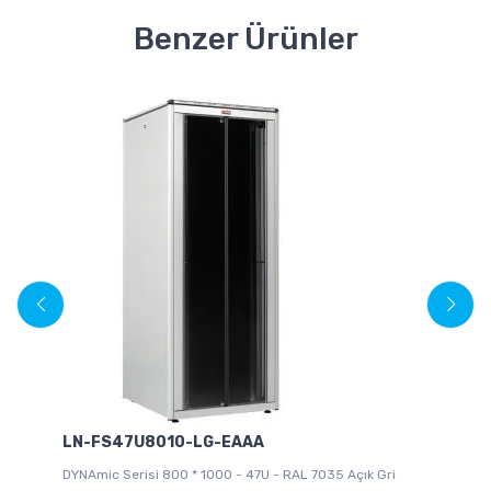
Benzer Ürünler
LN-FS47U8010-LG-EAAA
L
DYNAmic Serisi 800 * 1000 - 47U - RAL 7035 Açık Gri
DY