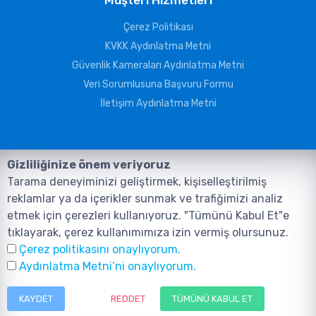
Müşteri Hizmetleri
Çerez Politikası
KVKK Aydınlatma Metni
Güvenlik Kameraları Aydınlatma Metni
Veri Sorumlusuna Başvuru Formu
İletişim Aydınlatma Metni
Gizliliğinize önem veriyoruz
Tarama deneyiminizi geliştirmek, kişiselleştirilmiş
reklamlar ya da içerikler sunmak ve trafiğimizi analiz
etmek için çerezleri kullanıyoruz. "Tümünü Kabul Et"e
tıklayarak, çerez kullanımımıza izin vermiş olursunuz.
©2026, Tüm Hakları ANIL TELEKOMÜNİKASYON GÜVENLİK VE BİLİŞİM
Çerez politikasını onaylıyorum.
SİSTEMLERİ SAN. TİC. LTD. ŞTİ. aittir.
Tasarım ve Yazılım:
AMERKEZ WEB
Aydınlatma Metni’ni onaylıyorum.
Tasarım Yazılım ve Teknoloji
KAYDET
REDDET
TÜMÜNÜ KABUL ET