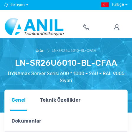
Türkçe
İletişim
Ürün
LN-SR26U6010-BL-CFAA
LN-SR26U6010-BL-CFAA
DYNAmax Server Serisi 600 * 1000 - 26U - RAL 9005
Siyah
Genel
Teknik Özellikler
Dökümanlar